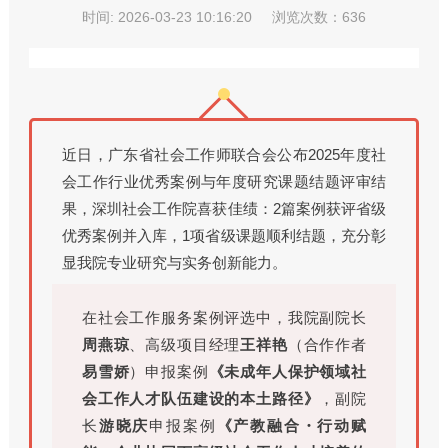
时间: 2026-03-23 10:16:20
浏览次数：636
近日，广东省社会工作师联合会公布2025年度社
会工作行业优秀案例与年度研究课题结题评审结
果，深圳社会工作院喜获佳绩：2篇案例获评省级
优秀案例并入库，1项省级课题顺利结题，充分彰
显我院专业研究与实务创新能力。
在社会工作服务案例评选中，我院副院长
周燕琼
、高级项目经理
王祥艳
（合作作者
易雪娇
）申报案例
《未成年人保护领域社
会工作人才队伍建设的本土路径》
，副院
长
游晓庆
申报案例
《产教融合・行动赋