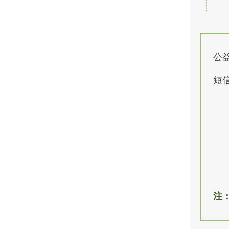
公
短
注