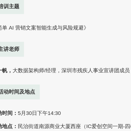
培训主题
简单 AI 营销文案智能生成与风险规避》
主讲老师
一帆
，
大
数据架构师/经理，深圳市残疾⼈事业宣讲团成员
活动时间及地点
动时间：
5月30日下午14:30
动地点：
民治街道南源商业大厦西座（IC爱创空间一期-