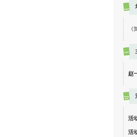
一
《
二
赵
三
活
活